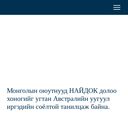
Australia
Menu
Search
Awards
Тэтгэлэг
Mongolia
Оюутнууд
Төгсөгчид
Оролцоо
Монголын оюутнууд НАЙДОК долоо
Бидний тухай
хоногийг угтан Австралийн уугуул
иргэдийн соёлтой танилцаж байна.
Богино хугацааны сургалт