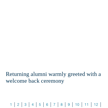
Returning alumni warmly greeted with a
welcome back ceremony
1
2
3
4
5
6
7
8
9
10
11
12