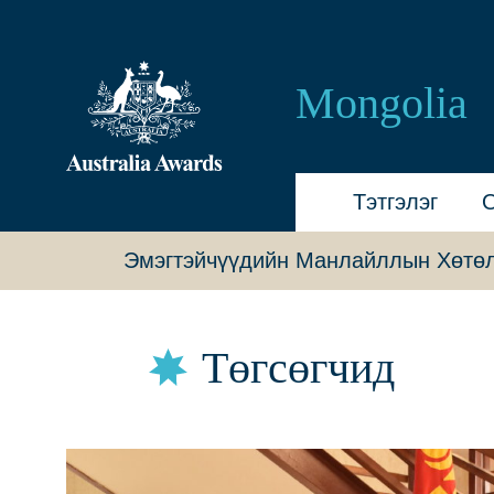
Australia
Awards
Mongolia
Mongolia
Тэтгэлэг
Эмэгтэйчүүдийн Манлайллын Хөтө
Төгсөгчид