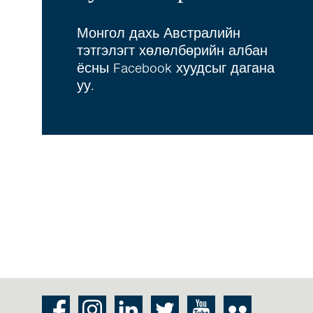
Монгол дахь Австралийн
тэтгэлэгт хөлөлбөрийн албан
ёсны Facebook хуудсыг дагана
уу.
Facebook
Instagram
LinkedIn
Twitter
Youtube
Flickr