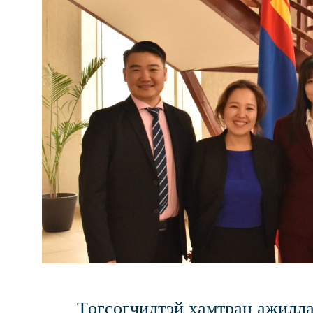
Төгсөгчидтэй хамтран ажилл