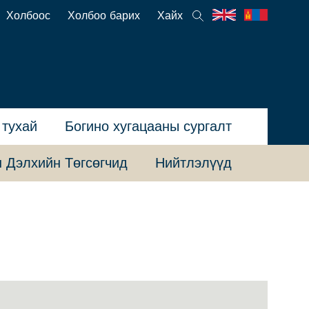
Холбоос
Холбоо барих
Хайх
 тухай
Богино хугацааны сургалт
 Дэлхийн Төгсөгчид
Нийтлэлүүд