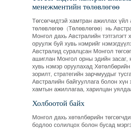
менежментийн төлөвлөгөө
Төгсөгчидтэй хамтран ажиллах үй
төлөвлөгөө (Төлөвлөгөө) нь Австр
Монгол дахь Австралийн тэтгэлэгт 
оруулж буй хувь нэмрийг нэмэгдүүл
Австралид суралцсан Монгол төгсөг
ашиглан Монгол орны эдийн засаг, 
хувь нэмэр оруулахад Хөтөлбөрийн 
зорилт, стратегийн зарчмуудыг тусг
Австралийн байгууллага болон хүн
хамтын ажиллагаа, харилцан уялдаа
Холбоотой байх
Монгол дахь хөтөлбөрийн төгсөгчд
бодлоо солилцох болон бусад мэрг