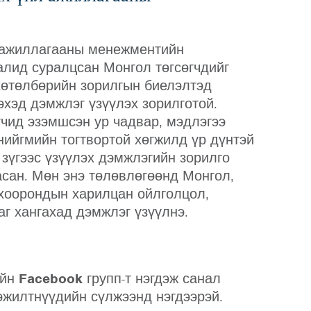
л ажиллагааны менежментийн
алид суралцсан Монгол төгсөгчдийг
хөтөлбөрийн зорилгын биелэлтэд
эхэд дэмжлэг үзүүлэх зорилготой.
чид эзэмшсэн ур чадвар, мэдлэгээ
нийгмийн тогтвортой хөгжилд үр дүнтэй
зүгээс үзүүлэх дэмжлэгийн зорилго
асан. Мөн энэ төлөвлөгөөнд Монгол,
 хоорондын харилцан ойлголцол,
г хангахад дэмжлэг үзүүлнэ.
ийн
Facebook
групп-т нэгдэж санал
эжилтнүүдийн сүлжээнд нэгдээрэй.