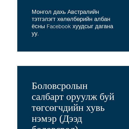
Монгол дахь Австралийн
тэтгэлэгт хөлөлбөрийн албан
ёсны Facebook хуудсыг дагана
уу.
Боловсролын
салбарт оруулж буй
төгсөгчдийн хувь
нэмэр (Дээд