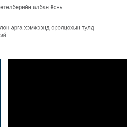
хөтөлбөрийн албан ёсны
олон арга хэмжээнд оролцохын тулд
рэй