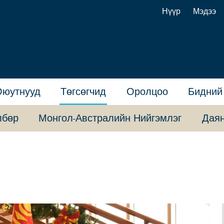
Нүүр
Мэдээ
Оюутнууд
Төгсөгчид
Оролцоо
Бидний
лбөр
Монгол-Австралийн Нийгэмлэг
Даян