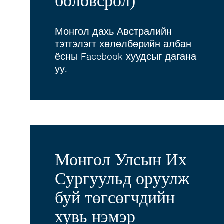
боловсрол)
Монгол дахь Австралийн
тэтгэлэгт хөлөлбөрийн албан
ёсны Facebook хуудсыг дагана
уу.
Монгол Улсын Их
Сургуульд оруулж
буй төгсөгчдийн
хувь нэмэр