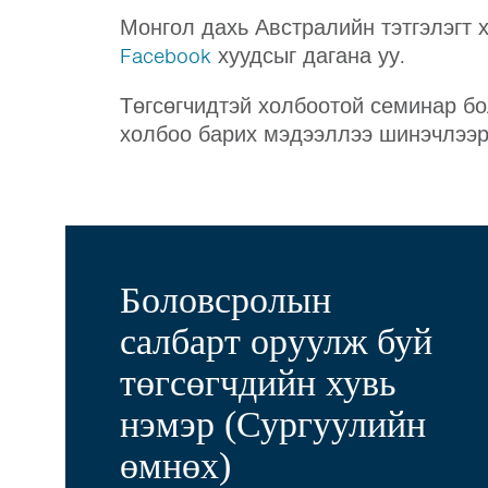
Монгол дахь Австралийн тэтгэлэгт 
Facebook
хуудсыг дагана уу.
Төгсөгчидтэй холбоотой семинар б
холбоо барих мэдээллээ шинэчлээ
Боловсролын
салбарт оруулж буй
төгсөгчдийн хувь
нэмэр (Сургуулийн
өмнөх)