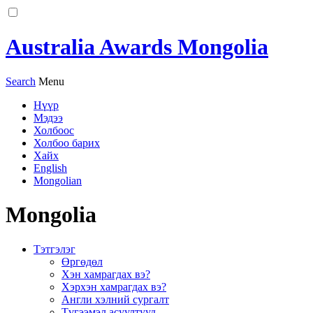
Australia Awards Mongolia
Search
Menu
Нүүр
Мэдээ
Холбоос
Холбоо барих
Хайх
English
Mongolian
Mongolia
Тэтгэлэг
Өргөдөл
Хэн хамрагдах вэ?
Хэрхэн хамрагдах вэ?
Англи хэлний сургалт
Түгээмэл асуултууд