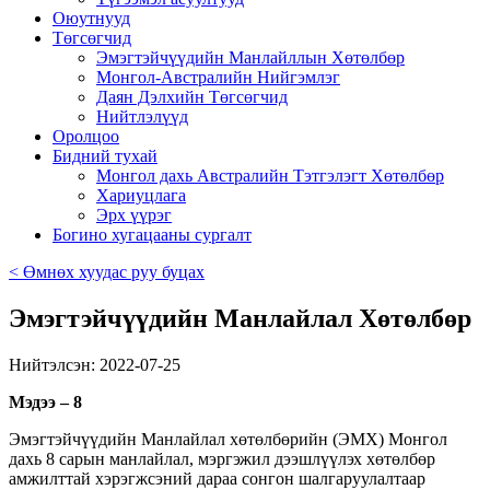
Оюутнууд
Төгсөгчид
Эмэгтэйчүүдийн Манлайллын Хөтөлбөр
Монгол-Австралийн Нийгэмлэг
Даян Дэлхийн Төгсөгчид
Нийтлэлүүд
Оролцоо
Бидний тухай
Монгол дахь Австралийн Тэтгэлэгт Хөтөлбөр
Хариуцлага
Эрх үүрэг
Богино хугацааны сургалт
< Өмнөх хуудас руу буцах
Эмэгтэйчүүдийн Манлайлал Хөтөлбөр
Нийтэлсэн: 2022-07-25
Мэдээ – 8
Эмэгтэйчүүдийн Манлайлал хөтөлбөрийн (ЭМХ) Монгол
дахь 8 сарын манлайлал, мэргэжил дээшлүүлэх хөтөлбөр
амжилттай хэрэгжсэний дараа сонгон шалгаруулалтаар