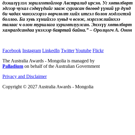
дээшлүүлэх зорилготойгоор Австралид ирсэн. Уг хөтөлбөрт
эдгээр чухал сэдвүүдийг зааж сургасан бөгөөд үүний үр дүнд
би чадах чинээгээрээ өөрчлөлт хийх итгэл болон мэдлэгтэй
боллоо. Би хувь хүнийхээ хувьд ч өсөж, мэргэжлийнхээ
талаас ч олон туршлага хуримтлуулсан. Энэхүү хөтөлбөрт
хамрагдсандаа үнэхээр баяртай байна.” – Оролцогч А. Онон
Facebook
Instagram
LinkedIn
Twitter
Youtube
Flickr
The Australia Awards - Mongolia is managed by
Palladium
on behalf of the Australian Government
Privacy and Disclaimer
Copyright © 2027 Australia Awards - Mongolia