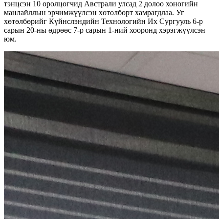
тэнцсэн 10 оролцогчид Австрали улсад 2 долоо хоногийн
манлайллын эрчимжүүлсэн хөтөлбөрт хамрагдлаа. Уг
хөтөлбөрийг Күйнслэндийн Технологийн Их Сургууль 6-р
сарын 20-ны өдрөөс 7-р сарын 1-ний хооронд хэрэгжүүлсэн
юм.