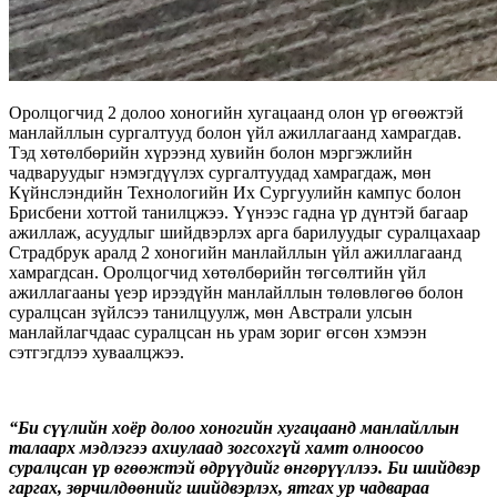
Оролцогчид 2 долоо хоногийн хугацаанд олон үр өгөөжтэй
манлайллын сургалтууд болон үйл ажиллагаанд хамрагдав.
Тэд хөтөлбөрийн хүрээнд хувийн болон мэргэжлийн
чадваруудыг нэмэгдүүлэх сургалтуудад хамрагдаж, мөн
Күйнслэндийн Технологийн Их Сургуулийн кампус болон
Брисбени хоттой танилцжээ. Үүнээс гадна үр дүнтэй багаар
ажиллаж, асуудлыг шийдвэрлэх арга барилуудыг суралцахаар
Страдбрук аралд 2 хоногийн манлайллын үйл ажиллагаанд
хамрагдсан. Оролцогчид хөтөлбөрийн төгсөлтийн үйл
ажиллагааны үеэр ирээдүйн манлайллын төлөвлөгөө болон
суралцсан зүйлсээ танилцуулж, мөн Австрали улсын
манлайлагчдаас суралцсан нь урам зориг өгсөн хэмээн
сэтгэгдлээ хуваалцжээ.
“Би сүүлийн хоёр долоо хоногийн хугацаанд манлайллын
талаарх мэдлэгээ ахиулаад зогсохгүй хамт олноосоо
суралцсан үр өгөөжтэй өдрүүдийг өнгөрүүллээ. Би шийдвэр
гаргах, зөрчилдөөнийг шийдвэрлэх, ятгах ур чадвараа